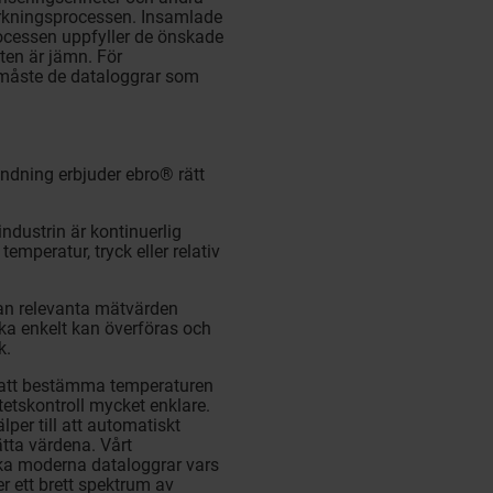
erkningsprocessen. Insamlade
rocessen uppfyller de önskade
ten är jämn. För
 måste de dataloggrar som
ndning erbjuder ebro® rätt
dustrin är kontinuerlig
emperatur, tryck eller relativ
an relevanta mätvärden
lka enkelt kan överföras och
k.
r att bestämma temperaturen
tetskontroll mycket enklare.
per till att automatiskt
tta värdena. Vårt
ka moderna dataloggrar vars
r ett brett spektrum av