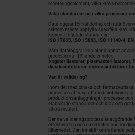
monteringselement, vilka krävs beroende
Vilka standarder och vilka processer o
Dataloggrar för validering och rutinöve
sektorn måste uppfylla specifika krav. Vå
kraven i följande standarder:
ISO 17665, ISO 15883, ISO 11140-4, EN
Våra dataloggrar kan bland annat använd
processerna i följande enheter:
Ångsterilisatorer, plasmasterilisatorer, F
diskdesinfektorer, diskdesinfektorer fö
Vad är validering?
Inom det medicinska och farmaceutiska 
processen att visa att medicintekniska pr
produktionsanläggningar, processer och 
etablerade standarder och krav och ger kon
säkra resultat.
Denna valideringsprocess är avgörande för
effektiviteten och säkerheten hos medici
läkemedel. Den innebär omfattande bed