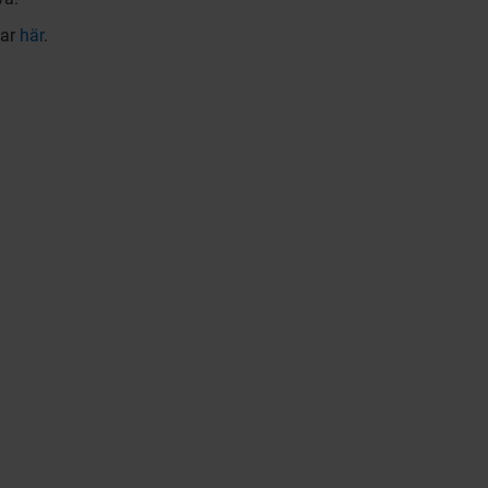
gar
här
.