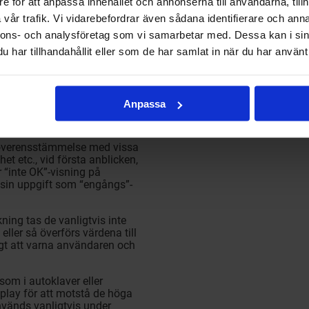
e för att anpassa innehållet och annonserna till användarna, tillh
ch utvärdering, så att de till
logger vid ett senare
vår trafik. Vi vidarebefordrar även sådana identifierare och anna
nnons- och analysföretag som vi samarbetar med. Dessa kan i sin
ggrar?
har tillhandahållit eller som de har samlat in när du har använt 
 registrera specifika
föras till en dator i realtid
p av mätvärden som bestäms på
Anpassa
ensor. Dataloggrar har olika
ing:
 överensstämmelse med vissa
et etc., vid första anblicken,
r “inte OK”-visning på
s sin uppgift som “engångs”-
ing tas de vanligtvis inte
eller så överförs värdena till
igt att varna användaren och
som i autoklaver eller
play för att motstå de höga
vänds vanligtvis under