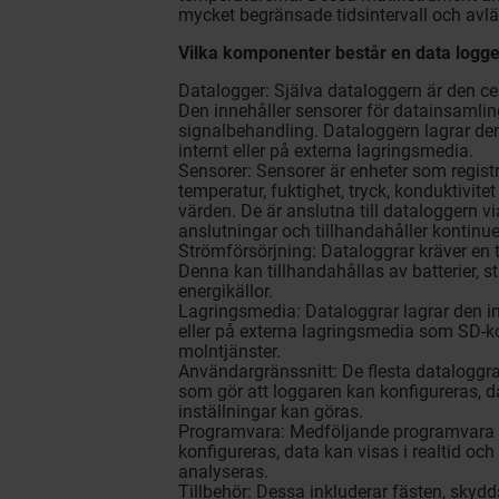
mycket begränsade tidsintervall och avlä
Vilka komponenter består en data logge
Datalogger: Själva dataloggern är den ce
Den innehåller sensorer för datainsamling
signalbehandling. Dataloggern lagrar de
internt eller på externa lagringsmedia.
Sensorer: Sensorer är enheter som regist
temperatur, fuktighet, tryck, konduktivite
värden. De är anslutna till dataloggern vi
anslutningar och tillhandahåller kontinu
Strömförsörjning: Dataloggrar kräver en ti
Denna kan tillhandahållas av batterier, st
energikällor.
Lagringsmedia: Dataloggrar lagrar den i
eller på externa lagringsmedia som SD-ko
molntjänster.
Användargränssnitt: De flesta dataloggra
som gör att loggaren kan konfigureras, d
inställningar kan göras.
Programvara: Medföljande programvara g
konfigureras, data kan visas i realtid oc
analyseras.
Tillbehör: Dessa inkluderar fästen, skydd