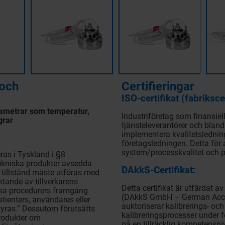
 och
Certifieringar
ISO-certifikat (fabrikscer
rametrar som temperatur,
Industriföretag som finansiell
grar
tjänsteleverantörer och bland
implementera kvalitetsledni
företagsledningen. Detta för a
system/processkvalitet och p
ras i Tyskland i §8
ekniska produkter avsedda
DAkkS-Certifikat:
lt tillstånd måste utföras med
tande av tillverkarens
Detta certifikat är utfärdat 
essa procedurers framgång
(DAkkS GmbH – German Accred
atienters, användares eller
auktoriserar kalibrerings- och
tyras.” Dessutom förutsätts
kalibreringsprocesser under fö
produkter om
på en tillräcklig kompetensni