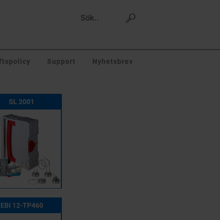
tspolicy
Support
Nyhetsbrev
SL 2001
EBI 12-TP460