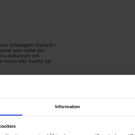
rna dataloggrar likartade i
sensorer som mäter den
mna mellanrum och
nt minne eller överför det
 alltid digitalt och
explicit avläsning som en
ntationen av den inspelade
programvara, så att en
ta datan kan utföras på
 uppenbart att de uppmätta
Information
värdena eller att kylkedjan
gramvaran utfärda en
cookies
art på att bestämma de