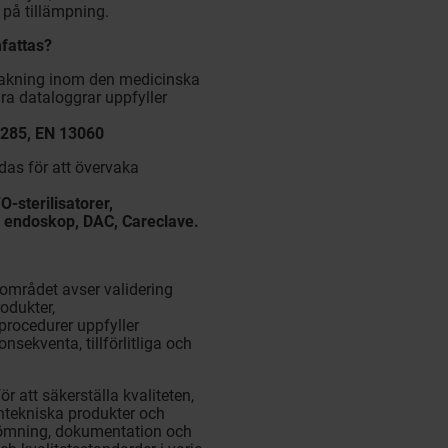
 på tillämpning.
mfattas?
rvakning inom den medicinska
ra dataloggrar uppfyller
 285, EN 13060
as för att övervaka
O-sterilisatorer,
r endoskop, DAC, Careclave.
området avser validering
odukter,
procedurer uppfyller
sekventa, tillförlitliga och
 att säkerställa kvaliteten,
ntekniska produkter och
ömning, dokumentation och