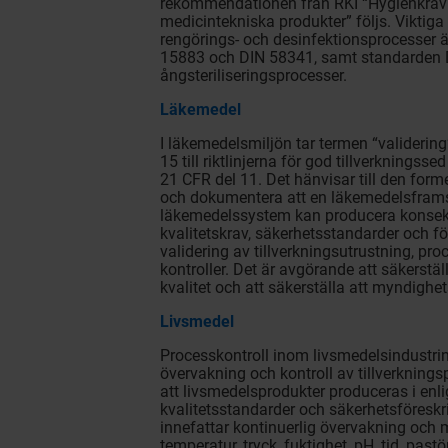
rekommendationen från RKI “Hygienkrav 
medicintekniska produkter” följs. Viktiga
rengörings- och desinfektionsprocesser 
15883 och DIN 58341, samt standarden 
ångsteriliseringsprocesser.
Läkemedel
I läkemedelsmiljön tar termen “validering”
15 till riktlinjerna för god tillverknings
21 CFR del 11. Det hänvisar till den forme
och dokumentera att en läkemedelsframst
läkemedelssystem kan producera konsekv
kvalitetskrav, säkerhetsstandarder och för
validering av tillverkningsutrustning, pr
kontroller. Det är avgörande att säkerstäl
kvalitet och att säkerställa att myndighet
Livsmedel
Processkontroll inom livsmedelsindustri
övervakning och kontroll av tillverkningsp
att livsmedelsprodukter produceras i enl
kvalitetsstandarder och säkerhetsföreskr
innefattar kontinuerlig övervakning och
temperatur, tryck, fuktighet, pH, tid, pas