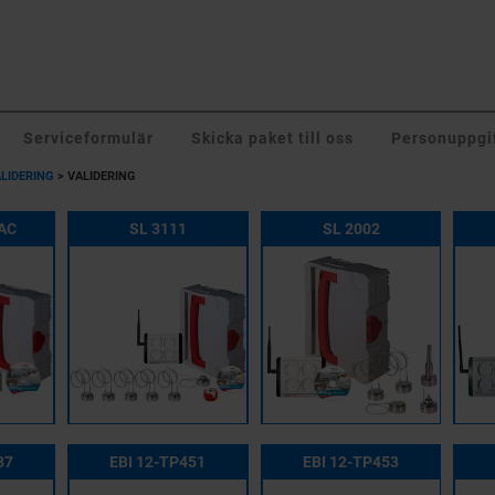
Serviceformulär
Skicka paket till oss
Personuppgif
ALIDERING
>
VALIDERING
DAC
SL 3111
SL 2002
37
EBI 12-TP451
EBI 12-TP453