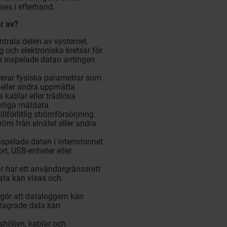
ses i efterhand.
r av?
ntrala delen av systemet.
 och elektroniska kretsar för
n inspelade datan antingen
rerar fysiska parametrar som
t eller andra uppmätta
a kablar eller trådlösa
erliga mätdata.
llförlitlig strömförsörjning.
röm från elnätet eller andra
nspelade datan i internminnet
rt, USB-enheter eller
r har ett användargränssnitt
ata kan visas och
ör att dataloggern kan
h lagrade data kan
shöljen, kablar och