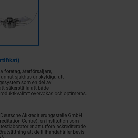
tifikat)
a företag, återförsäljare,
 annat sjukhus är skyldiga att
ngssystem som en del av
tt säkerställa att både
roduktkvalitet övervakas och optimeras.
av Deutsche Akkreditierungsstelle GmbH
itation Centre), en institution som
 testlaboratorier att utföra ackrediterade
rutsättning att de tillhandahåller bevis
vå.