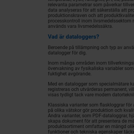
relevanta parametrar som påverkar tillv
data analyseras för att säkerställa att p
produktionskraven och att produktkvalite
processkontroll inom livsmedelssektorn
används vara livsmedelssäkra.
Vad är dataloggers?
Beroende på tillämpning och typ av anvä
datalogger för dig.
Inom många områden inom tillverkningsin
övervakning av fysikaliska variabler som t
fuktighet avgörande.
Med en datalogger som specialmätare k
registreras och utvärderas permanent, vi
visas tydligt tack vare modern datortekni
Klassiska varianter som flaskloggrar fö
på olika vätskor gör produktion och kvali
Andra varianter, som PDF-dataloggrar, hjäl
skapa dokument för att presentera de mä
produktsortiment omfattar en mängd oli
funktioner och tekniska egenskaper täcke