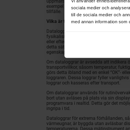
Vi använder enhetsidentifierar
uppmätta värdena utan direkt överföring o
exempel måste läsas av som en USB-data
sociala medier och analysera 
tillfälle.
till de sociala medier och a
Vilka är typiska egenskaper hos datalo
med annan information som du 
Dataloggrar är utformade för att mäta och
fysikaliska värden så att de sedan kan över
eller efter ett visst intervall. Vilken ty
detta sätt beror helt på dataloggrarens s
egenskaper beroende på önskad tillämpn
Om dataloggrar är avsedda att indikera
transportvillkor, såsom temperatur, fuktigh
görs detta ibland med en enkel “OK”- elle
loggraren. Dessa loggrar fyller vanligtvi
loggrar och kasseras efter transport.
Om dataloggrar används för rutinövervakn
bort utan avläses på plats via sin display 
programvara i realtid. Detta gör det möjl
ingripa i tid.
Dataloggrar för extrema förhållanden, så
värmeugnar, är byggda utan avläsbar dis
temperaturerna. Dessa mätinstrument an