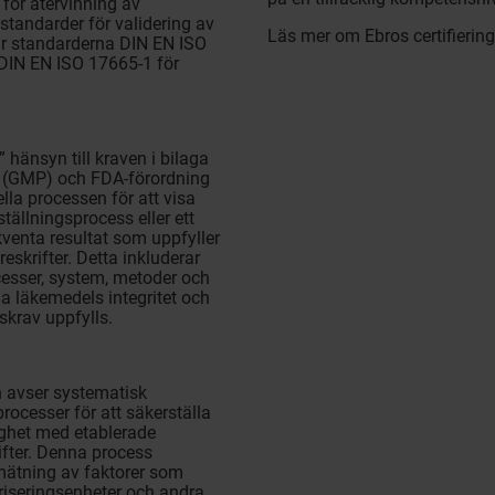
för återvinning av
 standarder för validering av
Läs mer om Ebros certifierin
är standarderna DIN EN ISO
DIN EN ISO 17665-1 för
 hänsyn till kraven i bilaga
sed (GMP) och FDA-förordning
lla processen för att visa
ällningsprocess eller ett
enta resultat som uppfyller
eskrifter. Detta inkluderar
ocesser, system, metoder och
la läkemedels integritet och
skrav uppfylls.
n avser systematisk
rocesser för att säkerställa
ighet med etablerade
ifter. Denna process
 mätning av faktorer som
töriseringsenheter och andra