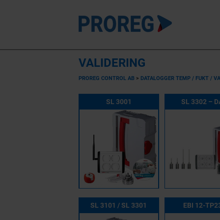
VALIDERING
PROREG CONTROL AB
>
DATALOGGER TEMP / FUKT / V
SL 3001
SL 3302 – 
SL 3101 / SL 3301
EBI 12-TP2