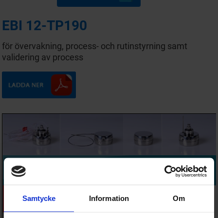
EBI 12-TP190
för övervakning, process- och rutinstyrning samt
validering av process
Samtycke
Information
Om