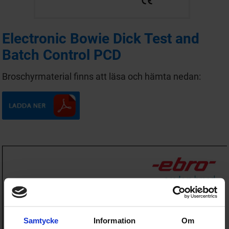
Electronic Bowie Dick Test and
Batch Control PCD
Broschyrmaterial finns att läsa och hämta nedan:
Samtycke
Information
Om