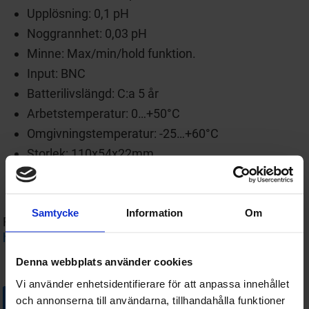
Upplösning: 0,1 pH
Noggrannhet: 0,03 pH
Minne: Max/min/hold funktion.
Input: BNC
Batterilivslängd: C:a 5 år
Arbetstemperatur: 0…+50°C
Omgivningstemperatur: -25…+60°C
Storlek: 110x54x22mm
Vikt: c:a 200 gram
Lev. med kalibreringscertifikat
Samtycke
Information
Om
För att se vårt kompletta utbud av pH-mätare –
Klicka
här
.
Denna webbplats använder cookies
Vi använder enhetsidentifierare för att anpassa innehållet
och annonserna till användarna, tillhandahålla funktioner