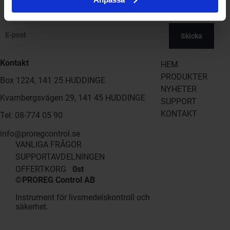
Registrera dig till vårt nyhetsbrev!
Skicka
Kontakt
HEM
PRODUKTER
Box 1224, 141 25 HUDDINGE
NYHETER
Kvarnbergsvägen 29, 141 45 HUDDINGE
SUPPORT
KONTAKT
Tel: 08-774 05 90
info@proregcontrol.se
VANLIGA FRÅGOR
SUPPORTAVDELNINGEN
OFFERTKORG
0st
©PROREG Control AB
Instrument för livsmedelskontroll och
säkerhet.