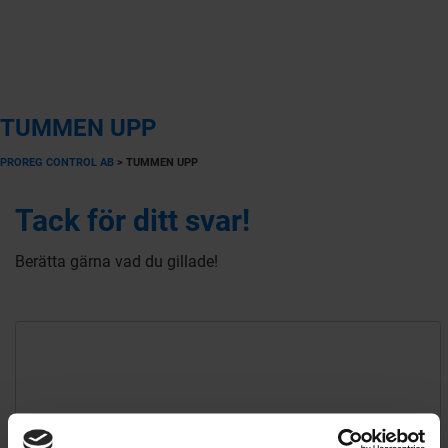
TUMMEN UPP
PROREG CONTROL AB
>
TUMMEN UPP
Tack för ditt svar!
Berätta gärna vad du gillade!