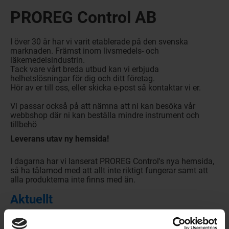
PROREG Control AB
I över 30 år har vi varit etablerade på den svenska
marknaden. Främst inom livsmedels- och
läkemedelsindustrin.
Tack vare vårt breda utbud kan vi erbjuda
helhetslösningar för dig och ditt företag.
Hör av er till oss, eller skicka e-post så kontaktar vi er.
Vi passar också på att nämna att ni kan besöka vår
webbshop där ni kan beställa mindre instrument och
tillbehö
Leverans utav ny hemsida!
I dagarna har vi lanserat PROREG Control's nya hemsida,
så ha tålamod med att allt inte riktigt fungerar samt att
alla produkterna inte finns med än.
Aktuellt
Inläggs-titel