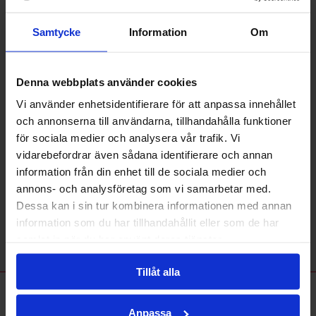
2017-06-19
Detta är ett exempel på ett inlägg som sedan går att
klicka på för att få mer information samt bilder.
Samtycke
Information
Om
Inläggs-titel
2017-06-19
Denna webbplats använder cookies
Detta är ett exempel på ett inlägg som sedan går att
klicka på för att få mer information samt bilder.
Vi använder enhetsidentifierare för att anpassa innehållet
och annonserna till användarna, tillhandahålla funktioner
Inläggs-titel
för sociala medier och analysera vår trafik. Vi
2017-06-19
Detta är ett exempel på ett inlägg som sedan går att
vidarebefordrar även sådana identifierare och annan
klicka på för att få mer information samt bilder.
information från din enhet till de sociala medier och
annons- och analysföretag som vi samarbetar med.
Inläggs-titel
Dessa kan i sin tur kombinera informationen med annan
2017-06-19
information som du har tillhandahållit eller som de har
Detta är ett exempel på ett inlägg som sedan går att
klicka på för att få mer information samt bilder.
samlat in när du har använt deras tjänster.
Tillåt alla
Våra leverantörer
Anpassa