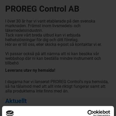
PROREG Control AB
I över 30 år har vi varit etablerade på den svenska
marknaden. Främst inom livsmedels- och
läkemedelsindustrin.
Tack vare vårt breda utbud kan vi erbjuda
helhetslösningar för dig och ditt företag.
Hör av er till oss, eller skicka e-post så kontaktar vi er.
Vi passar också på att nämna att ni kan besöka vår
webbshop där ni kan beställa mindre instrument och
tillbehö
Leverans utav ny hemsida!
I dagarna har vi lanserat PROREG Control's nya hemsida,
så ha tålamod med att allt inte riktigt fungerar samt att
alla produkterna inte finns med än.
Aktuellt
Inläggs-titel