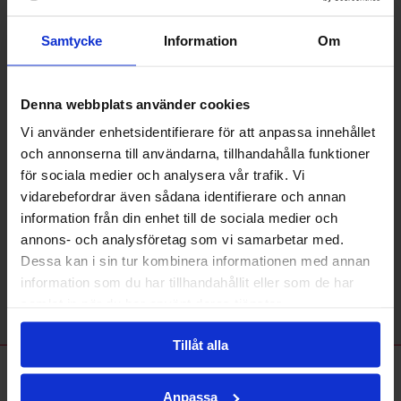
2017-06-19
Detta är ett exempel på ett inlägg som sedan går att
klicka på för att få mer information samt bilder.
Samtycke
Information
Om
Inläggs-titel
2017-06-19
Denna webbplats använder cookies
Detta är ett exempel på ett inlägg som sedan går att
klicka på för att få mer information samt bilder.
Vi använder enhetsidentifierare för att anpassa innehållet
och annonserna till användarna, tillhandahålla funktioner
Inläggs-titel
för sociala medier och analysera vår trafik. Vi
2017-06-19
Detta är ett exempel på ett inlägg som sedan går att
vidarebefordrar även sådana identifierare och annan
klicka på för att få mer information samt bilder.
information från din enhet till de sociala medier och
annons- och analysföretag som vi samarbetar med.
Inläggs-titel
Dessa kan i sin tur kombinera informationen med annan
2017-06-19
information som du har tillhandahållit eller som de har
Detta är ett exempel på ett inlägg som sedan går att
klicka på för att få mer information samt bilder.
samlat in när du har använt deras tjänster.
Tillåt alla
Våra leverantörer
Anpassa