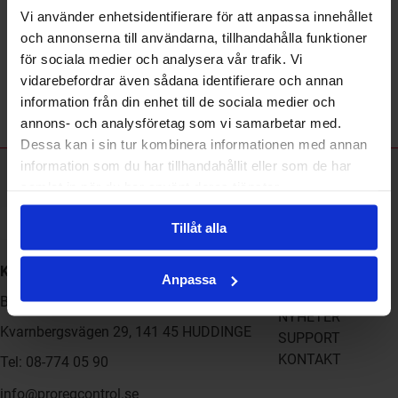
Vi använder enhetsidentifierare för att anpassa innehållet
och annonserna till användarna, tillhandahålla funktioner
för sociala medier och analysera vår trafik. Vi
vidarebefordrar även sådana identifierare och annan
information från din enhet till de sociala medier och
annons- och analysföretag som vi samarbetar med.
Dessa kan i sin tur kombinera informationen med annan
information som du har tillhandahållit eller som de har
Registrera dig till vårt nyhetsbrev!
samlat in när du har använt deras tjänster.
Skicka
Tillåt alla
Kontakt
HEM
Anpassa
PRODUKTER
Box 1224, 141 25 HUDDINGE
NYHETER
Kvarnbergsvägen 29, 141 45 HUDDINGE
SUPPORT
KONTAKT
Tel: 08-774 05 90
info@proregcontrol.se