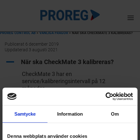
PROREG CONTROL AB
>
VANLIGA FRÅGOR
>
NÄR SKA CHECKMATE 3 KALIBRERAS?
Publicerat 6 december 2019
Uppdaterad 3 augusti 2021
A
När ska CheckMate 3 kalibreras?
CheckMate 3 har en
service/kalibreringsintervall på 12
månader.
Samtycke
Information
Om
Våra leverantörer
Denna webbplats använder cookies