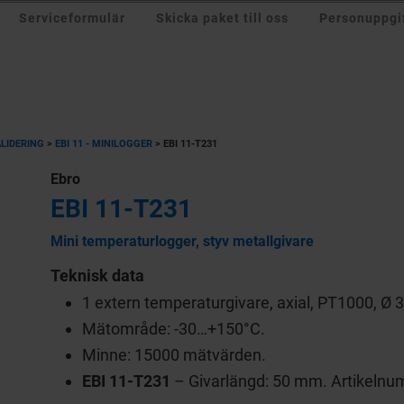
Serviceformulär
Skicka paket till oss
Personuppgif
ALIDERING
>
EBI 11 - MINILOGGER
>
EBI 11-T231
Ebro
EBI 11-T231
Mini temperaturlogger, styv metallgivare
Teknisk data
1 extern temperaturgivare, axial, PT1000, Ø
Mätområde: -30…+150°C.
Minne: 15000 mätvärden.
EBI 11-T231
– Givarlängd: 50 mm. Artikeln