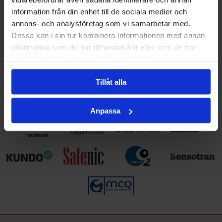
Noggrannhet: överstiger DIN EN 60584, klass 1.
information från din enhet till de sociala medier och
Intervall: Response tid (t
): 2,0 sek.
99
annons- och analysföretag som vi samarbetar med.
Mätområde: -50°C…250°C.
Dessa kan i sin tur kombinera informationen med annan
Artikelnummer: 13430644.
information som du har tillhandahållit eller som de har
samlat in när du har använt deras tjänster.
Tillåt alla
Våra leverantörer
Anpassa