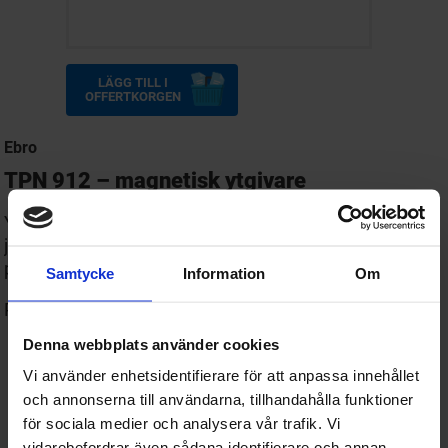
LÄGG TILL I
OFFERTKORGEN
Ebro
TPN 912 – magnetisk ytgivare
Yttemperaturmätning under en längre period av
järnhaltiga föreningar, t.ex. värmeplattor, värmerör,
pumpar, spolverktyg, motorer, turbiner etc.
Samtycke
Information
Om
Passar till termometer TFN 520.
Denna webbplats använder cookies
Givare: kontaktyta: 13 x 14 mm, termoelement
belagt med polyimid,
Vi använder enhetsidentifierare för att anpassa innehållet
Termoelement belagt med PTFE.
och annonserna till användarna, tillhandahålla funktioner
för sociala medier och analysera vår trafik. Vi
1 meter silikonkabel, med Lemo-anslutning.
vidarebefordrar även sådana identifierare och annan