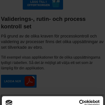
LÄGG TILL I
OFFERTKORGEN
Validerings-, rutin- och process
kontroll set
På grund av de olika kraven för processkontroll och
validering av processer finns det olika uppsättningar av
set tillverkade av ebro.
Till exempel visas applikationer för de olika uppsättningarna
tydligt i tabellen. Så det är möjligt att välja ett set som är
lämplig för din applikation.